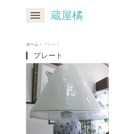
蔵屋橘
N
a
v
i
g
a
t
ホーム
»
プレート
i
o
プレート
n