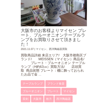
大阪市のお客様よりマイセン プレ
ート、ブルーオニオンテーブルラ
ンプをお買取りさせて頂きまし
た！
2021.11.07
|
マイセン
、
西洋陶磁器買取
買取商品詳細 来店エリア/ 大阪市都島区ブ
ランド/ MEISSEN（マイセン）商品名/
プレート・ブルーオニオン テーブル
ランプ（H約63㎝）買取方法/ 店頭買
取 商品状態 プレート：棚に飾っておられ
たお品で金 ...
テーブルランプ
ブランド食器
ブルーオニオン
プレート
マイセン
双剣
大阪市
枚方
西洋陶磁器