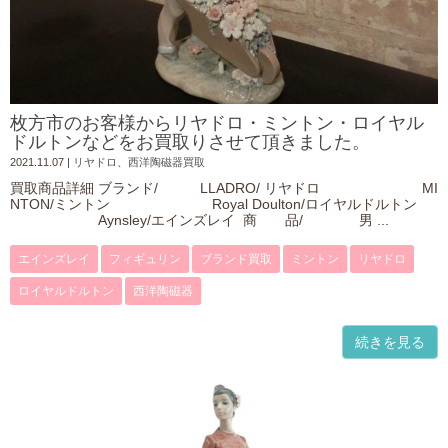
枚方市のお客様からリヤドロ・ミントン・ロイヤル
ドルトンなどをお買取りさせて頂きました。
2021.11.07
|
リヤドロ
、
西洋陶磁器買取
買取商品詳細 ブランド/ LLADRO/ リヤドロ MI
NTON/ミントン Royal Doulton/ロイヤルドルトン
Aynsley/エインズレイ 商 品/ 男 ...
エインズレイ
フィギュリン
ブランド買取
ミントン
リヤドロ
ロイヤルドルトン
西洋陶磁器
続きを見る