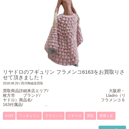
リヤドロのフギュリン フラメンコ6163をお買取りさ
せて頂きました！
2018.08.29
|
西洋陶磁器買取
買取商品詳細来店エリア/ 大阪府・
枚方市 ブランド/ Lladro（リ
ヤドロ）商品名/ フラメンコ 6
163付属品/ ...
6163
フィギュリン
フラメンコ
リヤドロ
買取
香里ヶ丘