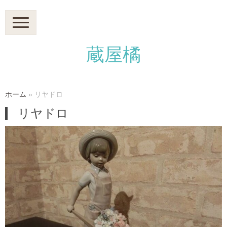
N
a
v
i
蔵屋橘
g
a
t
i
o
n
ホーム
»
リヤドロ
リヤドロ