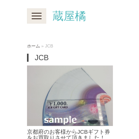
蔵屋橘
N
a
v
i
g
a
t
ホーム
»
JCB
i
o
JCB
n
京都府のお客様からJCBギフト券
をお買取りさせて頂きました！