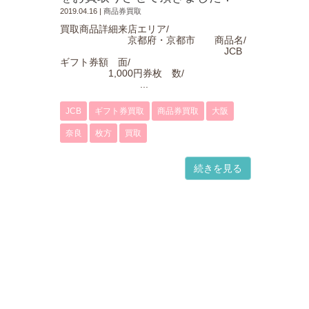
2019.04.16
|
商品券買取
買取商品詳細来店エリア/
京都府・京都市 商品名/
JCB
ギフト券額 面/
1,000円券枚 数/
...
JCB
ギフト券買取
商品券買取
大阪
奈良
枚方
買取
続きを見る