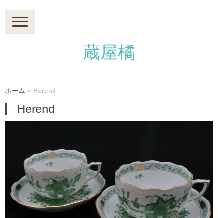
N
a
v
i
蔵屋橘
g
a
t
i
o
n
ホーム
»
Herend
Herend