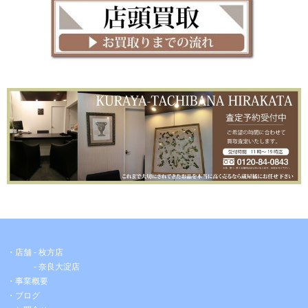
・店舗 -
枚方店
-
奈良大淀店
・事業概要
・ブログ