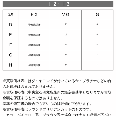
Ｉ 2・Ｉ3
2.0
E X
V G
G
〃
D
〃
現物確認後
〃
E
〃
現物確認後
F
〃
〃
現物確認後
G
〃
〃
現物確認後
H
〃
〃
現物確認後
※買取価格表にはダイヤモンドが付いている金・プラチナなどの台
のお値段は含まれておりません。
※買取価格表は中央宝石研究所最新の鑑定書基準となりますが買取
金額を保証するものではありません。
基準の鑑定書の場合でも古いものは評価が下がります。
※買取価格表はラウンドブリリアンカットのものです。
※カラーがイエロー系、ブラウン系の場合には大きく評価が下がり