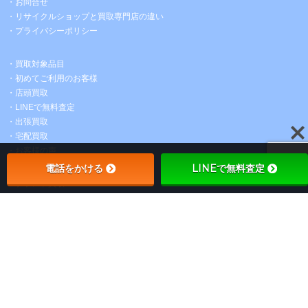
・お問合せ
・
リサイクルショップと買取専門店の違い
・プライバシーポリシー
・買取対象品目
・初めてご利用のお客様
・店頭買取
・LINEで無料査定
・出張買取
・宅配買取
・お客様の声
電話をかける
LINEで無料査定
・ブランド買取
・ダイヤ 宝石買取
・金 プラチナ シルバー買取
・時計買取
・陶磁器 食器買取
・
サイトマップ
KURAYA-TACHIBANA