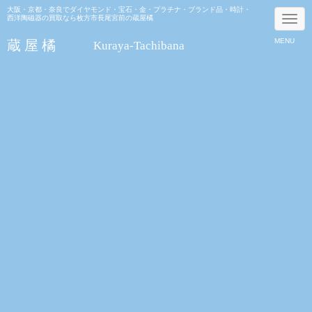
大阪・京都・奈良でダイヤモンド・宝石・金・プラチナ・ブランド品・時計・
N
西洋陶磁器の買取なら枚方市長尾宮前の蔵屋橘
a
v
MENU
蔵 屋 橘
Kuraya-Tachibana
i
g
a
t
i
o
n