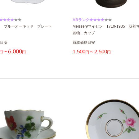
★★★★
★★
ABランク★★★★
★★
 ブルーオーキッド プレート
Meissen/マイセン 1710-1985 
置物 カップ
目安
買取価格目安
～6,000
1,500
～2,500
円
円
円
円