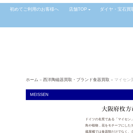
初めてご利用のお客様へ
店舗TOP
ダイヤ・宝石買
ホーム
»
西洋陶磁器買取・ブランド食器買取
»
マイセン
MEISSEN
大阪府枚方
ドイツの名窯である「マイセン
鳥や植物，花をモチーフにした
蔵屋橘では食器類だけでなく、