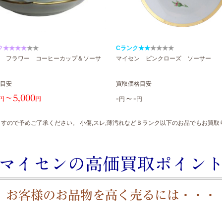
ク★★★★
★★
Cランク★★
★★
★★
 フラワー コーヒーカップ＆ソーサ
マイセン ピンクローズ ソーサー
目安
買取価格目安
～5,000
-
～-
円
円
円
円
すので予めご了承ください。 小傷,スレ,薄汚れなどＢランク以下のお品でもお買取
マイセンの高価買取ポイン
お客様のお品物を高く売るには・・・