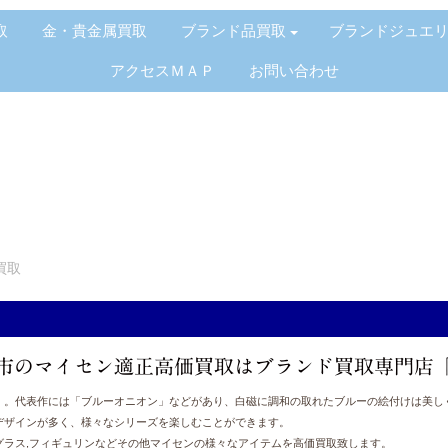
取
金・貴金属買取
ブランド品買取
ブランドジュエ
アクセスＭＡＰ
お問い合わせ
買取
市のマイセン適正高価買取はブランド買取専門店
」。代表作には「ブルーオニオン」などがあり、白磁に調和の取れたブルーの絵付けは美し
デザインが多く、様々なシリーズを楽しむことができます。
グラス,フィギュリンなどその他マイセンの様々なアイテムを高価買取致します。