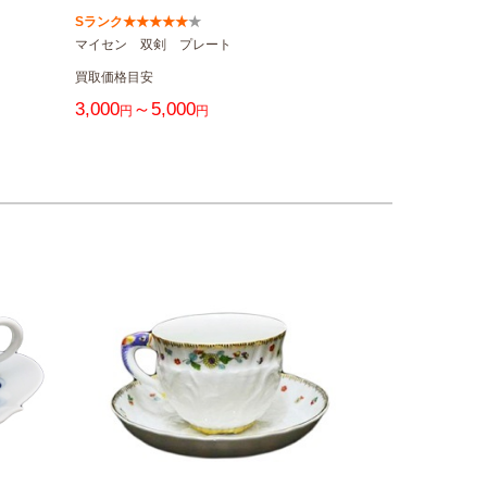
Sランク★★★★
★
★
マイセン 双剣 プレート
買取価格目安
3,000
～5,000
円
円