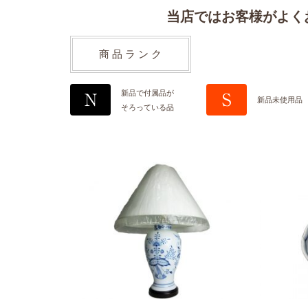
当店ではお客様がよく
商 品 ラ ン ク
新品で付属品が
N
S
新品未使用品
そろっている品