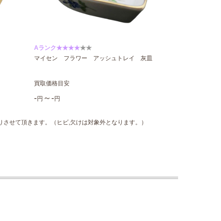
Aランク★★★★
★★
マイセン フラワー アッシュトレイ 灰皿
買取価格目安
-
～-
円
円
りさせて頂きます。（ヒビ,欠けは対象外となります。）
ト