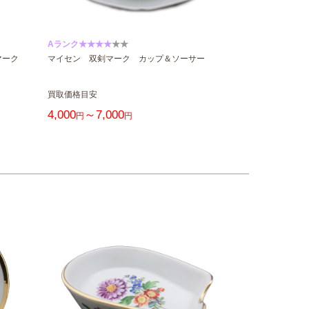
Aランク★★★★
★★
双剣マーク
マイセン 双剣マーク カップ＆ソーサー
買取価格目安
4,000
～7,000
円
円